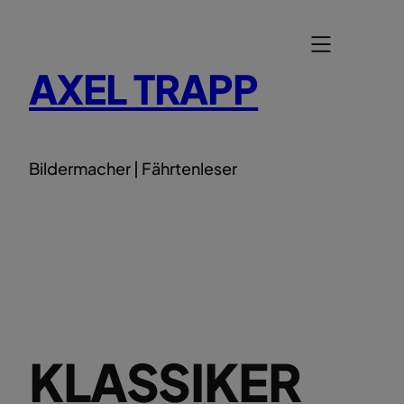
Zum
Inhalt
springen
AXEL TRAPP
Bildermacher | Fährtenleser
KLASSIKER