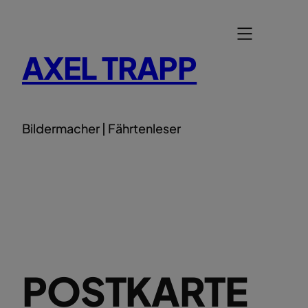
Zum
Inhalt
springen
AXEL TRAPP
Bildermacher | Fährtenleser
POSTKARTE