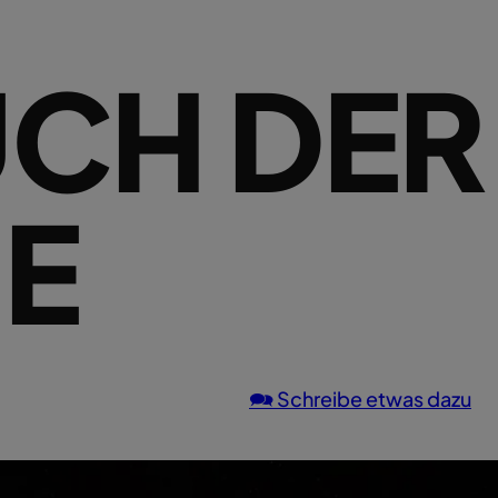
UCH DER
E
🗪 Schreibe etwas dazu