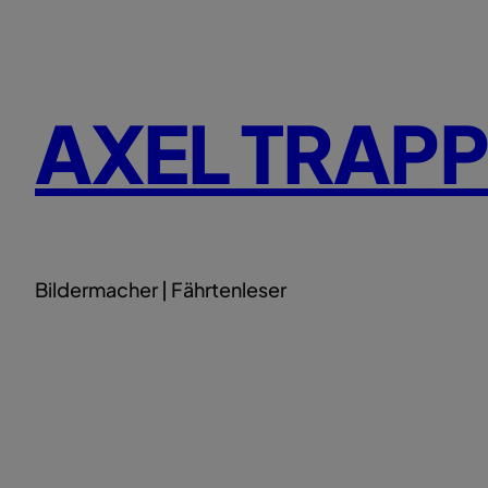
Zum
Inhalt
springen
AXEL TRAP
Bildermacher | Fährtenleser